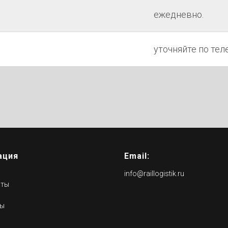
ежедневно.
уточняйте по тел
ация
Email:
info@raillogistik.ru
нты
ты