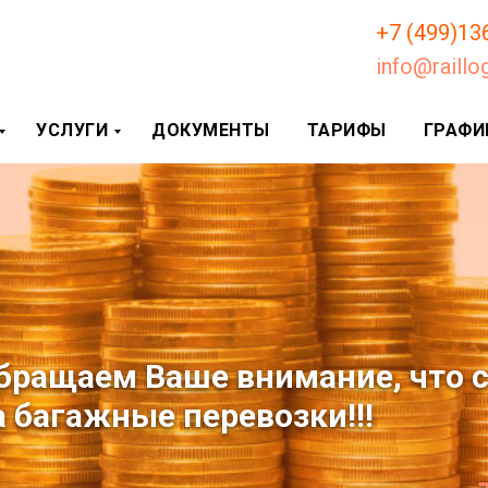
+7 (499)13
info@raillog
УСЛУГИ
ДОКУМЕНТЫ
ТАРИФЫ
ГРАФИ
ращаем Ваше внимание, что с 
багажные перевозки!!!