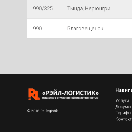
990/325
Тында, Нерюнгри
990
Благовещенск
Навиг
Услуги
Докуме
© 2018 Raillogistik
Тарифы
Контак